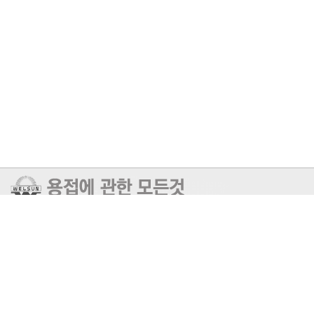
회사명: 일흥산업(주) / 대표자: 양진수 / 사업자등록번호: 606-81-52061
전화: 051-316-0057/ 팩스: 051-313-6394 / 이메일:
jaj888@naver.com
주소: 부산광역시 사상구 가야대로 213번길 14